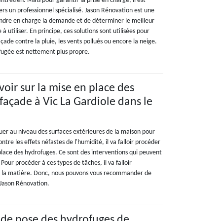
tretien. Mais pour garantir la prise en charge, il est
rs un professionnel spécialisé. Jason Rénovation est une
ndre en charge la demande et de déterminer le meilleur
à utiliser. En principe, ces solutions sont utilisées pour
açade contre la pluie, les vents pollués ou encore la neige.
fugée est nettement plus propre.
avoir sur la mise en place des
façade à Vic La Gardiole dans le
quer au niveau des surfaces extérieures de la maison pour
ontre les effets néfastes de l'humidité, il va falloir procéder
place des hydrofuges. Ce sont des interventions qui peuvent
. Pour procéder à ces types de tâches, il va falloir
n la matière. Donc, nous pouvons vous recommander de
 Jason Rénovation.
 de pose des hydrofuges de