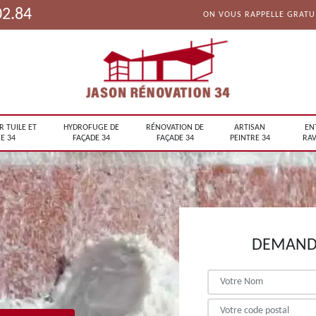
02.84
ON VOUS RAPPELLE GRAT
R TUILE ET
HYDROFUGE DE
RÉNOVATION DE
ARTISAN
EN
E 34
FAÇADE 34
FAÇADE 34
PEINTRE 34
RAV
DEMANDE