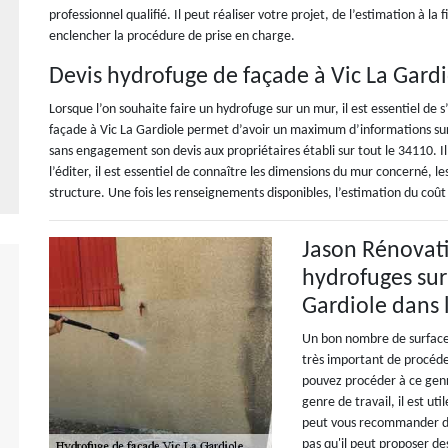
professionnel qualifié. Il peut réaliser votre projet, de l’estimation à la f
enclencher la procédure de prise en charge.
Devis hydrofuge de façade à Vic La Gard
Lorsque l’on souhaite faire un hydrofuge sur un mur, il est essentiel de 
façade à Vic La Gardiole permet d’avoir un maximum d’informations sur
sans engagement son devis aux propriétaires établi sur tout le 34110. Il 
l’éditer, il est essentiel de connaître les dimensions du mur concerné, les
structure. Une fois les renseignements disponibles, l’estimation du coût
Jason Rénovatio
hydrofuges sur
Gardiole dans 
Un bon nombre de surfaces 
très important de procéde
pouvez procéder à ce genre
genre de travail, il est u
peut vous recommander de
pas qu'il peut proposer des