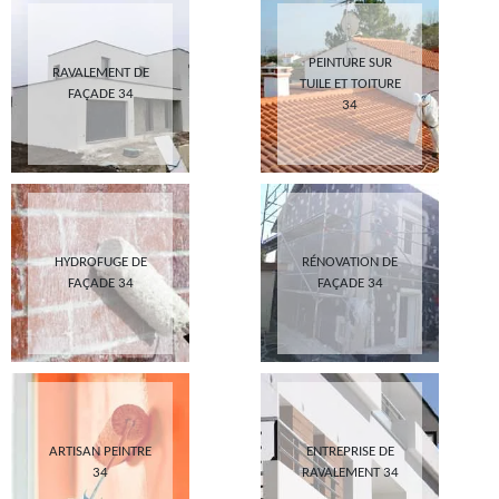
PEINTURE SUR
RAVALEMENT DE
TUILE ET TOITURE
FAÇADE 34
34
HYDROFUGE DE
RÉNOVATION DE
FAÇADE 34
FAÇADE 34
ARTISAN PEINTRE
ENTREPRISE DE
34
RAVALEMENT 34