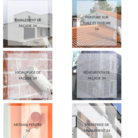
PEINTURE SUR
RAVALEMENT DE
TUILE ET TOITURE
FAÇADE 34
34
HYDROFUGE DE
RÉNOVATION DE
FAÇADE 34
FAÇADE 34
ARTISAN PEINTRE
ENTREPRISE DE
34
RAVALEMENT 34