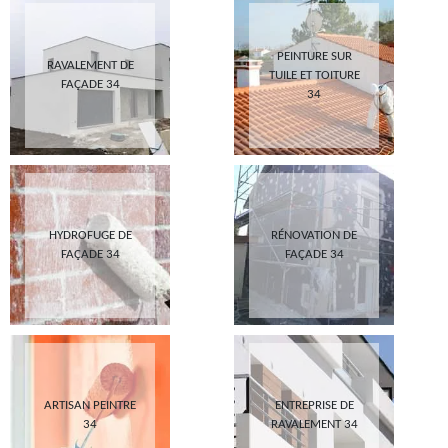
PEINTURE SUR
RAVALEMENT DE
TUILE ET TOITURE
FAÇADE 34
34
HYDROFUGE DE
RÉNOVATION DE
FAÇADE 34
FAÇADE 34
ARTISAN PEINTRE
ENTREPRISE DE
34
RAVALEMENT 34