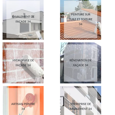
PEINTURE SUR
RAVALEMENT DE
TUILE ET TOITURE
FAÇADE 34
34
HYDROFUGE DE
RÉNOVATION DE
FAÇADE 34
FAÇADE 34
ARTISAN PEINTRE
ENTREPRISE DE
34
RAVALEMENT 34