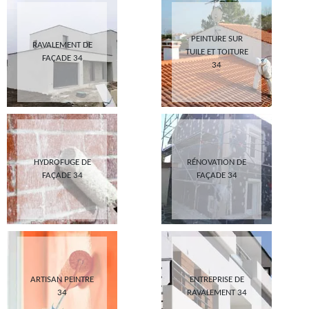
PEINTURE SUR
RAVALEMENT DE
TUILE ET TOITURE
FAÇADE 34
34
HYDROFUGE DE
RÉNOVATION DE
FAÇADE 34
FAÇADE 34
ARTISAN PEINTRE
ENTREPRISE DE
34
RAVALEMENT 34