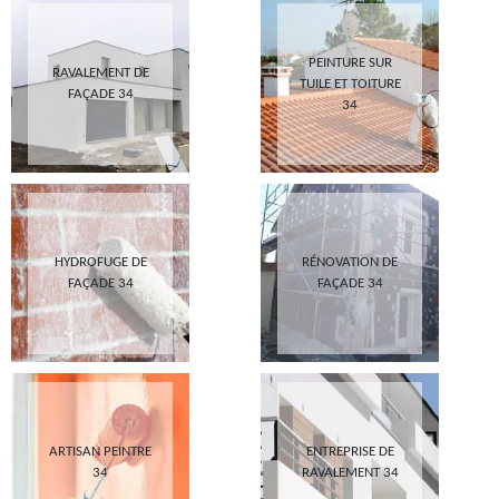
PEINTURE SUR
RAVALEMENT DE
TUILE ET TOITURE
FAÇADE 34
34
HYDROFUGE DE
RÉNOVATION DE
FAÇADE 34
FAÇADE 34
ARTISAN PEINTRE
ENTREPRISE DE
34
RAVALEMENT 34