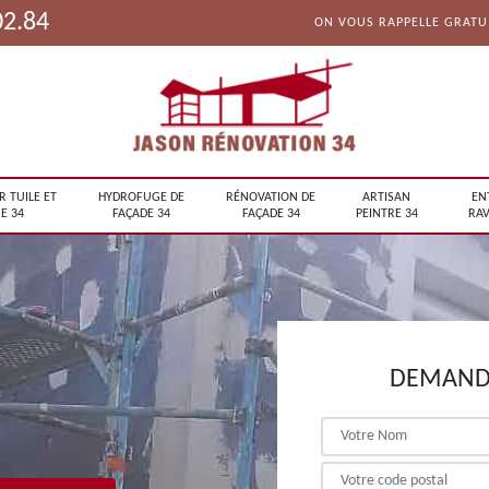
02.84
ON VOUS RAPPELLE GRAT
R TUILE ET
HYDROFUGE DE
RÉNOVATION DE
ARTISAN
EN
E 34
FAÇADE 34
FAÇADE 34
PEINTRE 34
RAV
DEMANDE