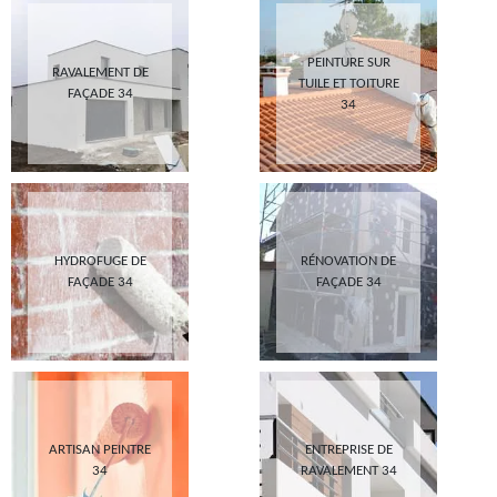
PEINTURE SUR
RAVALEMENT DE
TUILE ET TOITURE
FAÇADE 34
34
HYDROFUGE DE
RÉNOVATION DE
FAÇADE 34
FAÇADE 34
ARTISAN PEINTRE
ENTREPRISE DE
34
RAVALEMENT 34