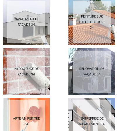
PEINTURE SUR
RAVALEMENT DE
TUILE ET TOITURE
FAÇADE 34
34
HYDROFUGE DE
RÉNOVATION DE
FAÇADE 34
FAÇADE 34
ARTISAN PEINTRE
ENTREPRISE DE
34
RAVALEMENT 34