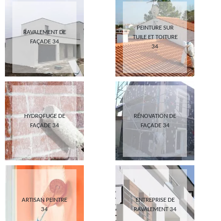
PEINTURE SUR
RAVALEMENT DE
TUILE ET TOITURE
FAÇADE 34
34
HYDROFUGE DE
RÉNOVATION DE
FAÇADE 34
FAÇADE 34
ARTISAN PEINTRE
ENTREPRISE DE
34
RAVALEMENT 34