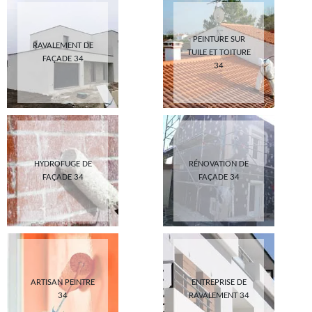
PEINTURE SUR
RAVALEMENT DE
TUILE ET TOITURE
FAÇADE 34
34
HYDROFUGE DE
RÉNOVATION DE
FAÇADE 34
FAÇADE 34
ARTISAN PEINTRE
ENTREPRISE DE
34
RAVALEMENT 34